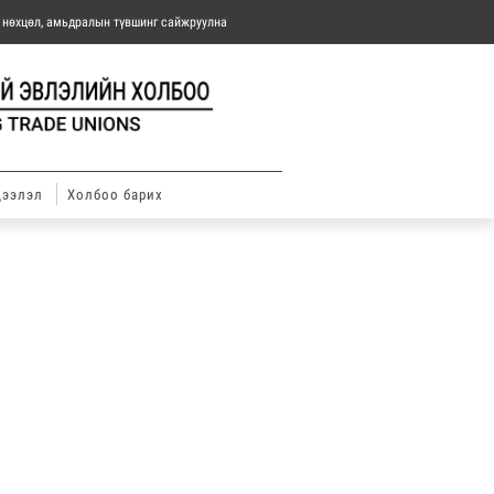
н нөхцөл, амьдралын түвшинг сайжруулна
дээлэл
Холбоо барих