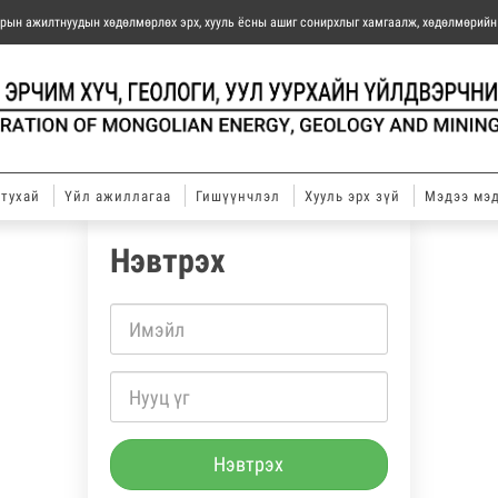
барын ажилтнуудын хөдөлмөрлөх эрх, хууль ёсны ашиг сонирхлыг хамгаалж, хөдөлмөрий
тухай
Үйл ажиллагаа
Гишүүнчлэл
Хууль эрх зүй
Мэдээ мэ
Нэвтрэх
Нэвтрэх