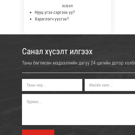
эсвэл
Нууц үгээ сэргээх үү?
Хэрэглэгч үүсгэх?
Санал хүсэлт илгээх
Таны бөглөсөн мэдээллийн дагуу 24 цагийн дотор холб