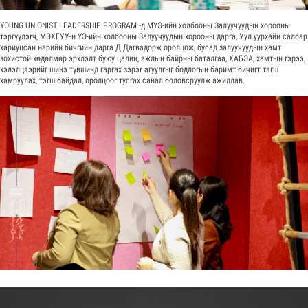
YOUNG UNIONIST LEADERSHIP PROGRAM -д МҮЭ-ийн холбооны Залуучуудын хорооны
тэргүүлэгч, МЭХГУУ-н ҮЭ-ийн холбооны Залуучуудын хорооны дарга, Уул уурхайн салбар
хариуцсан нарийн бичгийн дарга Д.Дагвадорж оролцож, бусад залуучуудын хамт
зохистой хөдөлмөр эрхлэлт буюу цалин, ажлын байрны баталгаа, ХАБЭА, хамтын гэрээ,
хэлэлцээрийг шинэ түвшинд гаргах зэрэг агуулгыг бодлогын баримт бичигт тэгш
хамруулах, тэгш байдал, оролцоог тусгах санал боловсруулж ажиллав.