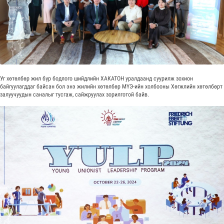
Уг хөтөлбөр жил бүр бодлого шийдлийн ХАКАТОН уралдаанд суурилж зохион
байгуулагддаг байсан бол энэ жилийн хөтөлбөр МҮЭ-ийн холбооны Хөгжлийн хөтөлбөрт
залуучуудын саналыг тусгаж, сайжруулах зорилготой байв.