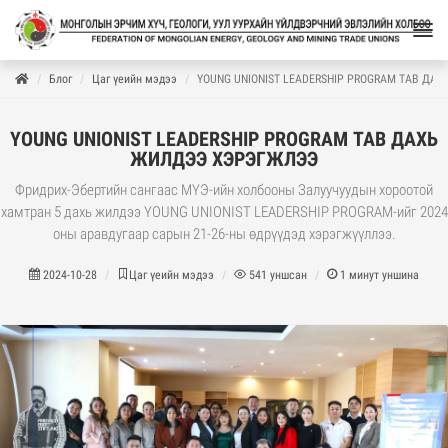
Блог
Цаг үеийн мэдээ
YOUNG UNIONIST LEADERSHIP PROGRAM ТАВ Д
YOUNG UNIONIST LEADERSHIP PROGRAM ТАВ ДАХЬ
ЖИЛДЭЭ ХЭРЭГЖЛЭЭ
Фридрих-Эбертийн сангаас МҮЭ-ийн холбооны Залуучуудын хороотой
хамтран 5 дахь жилдээ YOUNG UNIONIST LEADERSHIP PROGRAM-ийг 2024
оны аравдугаар сарын 21-26-ны өдрүүдэд хэрэгжүүллээ.
2024-10-28
Цаг үеийн мэдээ
541
уншсан
1
минут уншина