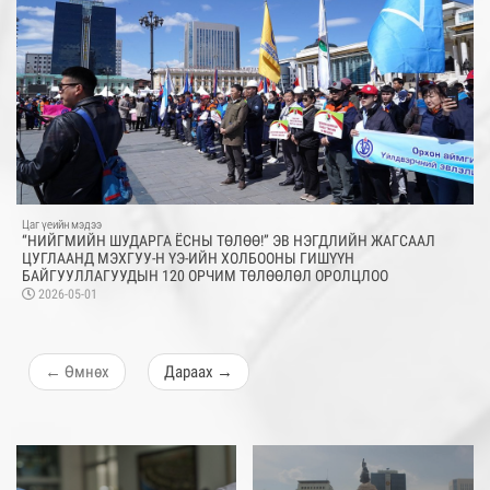
Цаг үеийн мэдээ
“НИЙГМИЙН ШУДАРГА ЁСНЫ ТӨЛӨӨ!” ЭВ НЭГДЛИЙН ЖАГСААЛ
ЦУГЛААНД МЭХГУУ-Н ҮЭ-ИЙН ХОЛБООНЫ ГИШҮҮН
БАЙГУУЛЛАГУУДЫН 120 ОРЧИМ ТӨЛӨӨЛӨЛ ОРОЛЦЛОО
2026-05-01
←
Өмнөх
Дараах
→