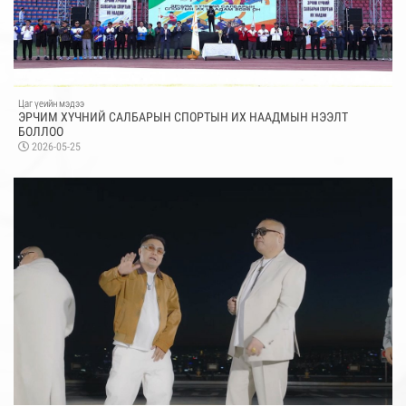
Цаг үеийн мэдээ
ЭРЧИМ ХҮЧНИЙ САЛБАРЫН СПОРТЫН ИХ НААДМЫН НЭЭЛТ
БОЛЛОО
2026-05-25