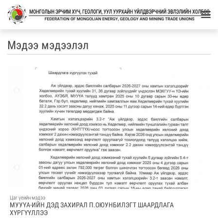
Мэдээ мэдээлэл
Цаг үеийн мэдээ
МУУҮА-ИЙН ДЭД ЗАХИРАЛ П.ОЮУНБИЛЭГТ ШААРДЛАГА
ХҮРГҮҮЛЛЭЭ