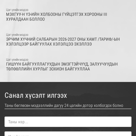
Цаг үеийн мэдээ
МЭХГУУ-Н ҮЭ-ИЙН ХОЛБООНЫ ГҮЙЦЭТГЭХ ХОРООНЫ III
ХУРАЛДААН БОЛЛОО
Цаг үеийн мэдээ
ЭРЧИМ ХҮЧНИЙ САЛБАРЫН 2026-2027 ОНЫ ХАМТ /ТАРИФ/-ЫН
ХЭЛЭЛЦЭЭР БАЙГУУЛАХ ХЭЛЭЛЦЭЭ ЭХЭЛЛЭЭ
Цаг үеийн мэдээ
ГИШҮҮН БАЙГУУЛЛАГУУДЫН ЭМЭГТЭЙЧҮҮД, ЗАЛУУЧУУДЫН
ТӨЛӨӨЛЛИЙН ХУРЛЫГ ЗОХИОН БАЙГУУЛЛАА
Санал хүсэлт илгээх
Таны бөглөсөн мэдээллийн дагуу 24 цагийн дотор холбогдох болно