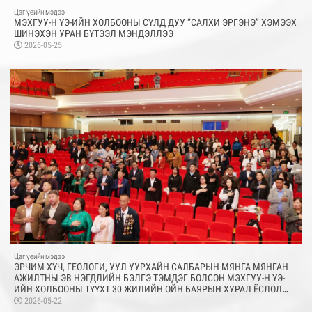
Цаг үеийн мэдээ
МЭХГУУ-Н ҮЭ-ИЙН ХОЛБООНЫ СҮЛД ДУУ “САЛХИ ЭРГЭНЭ” ХЭМЭЭХ
ШИНЭХЭН УРАН БҮТЭЭЛ МЭНДЭЛЛЭЭ
2026-05-25
Цаг үеийн мэдээ
ЭРЧИМ ХҮЧ, ГЕОЛОГИ, УУЛ УУРХАЙН САЛБАРЫН МЯНГА МЯНГАН
АЖИЛТНЫ ЭВ НЭГДЛИЙН БЭЛГЭ ТЭМДЭГ БОЛСОН МЭХГУУ-Н ҮЭ-
ИЙН ХОЛБООНЫ ТҮҮХТ 30 ЖИЛИЙН ОЙН БАЯРЫН ХУРАЛ ЁСЛОЛ
ТӨГӨЛДӨР БОЛЖ ӨНДӨРЛӨЛӨӨ
2026-05-22