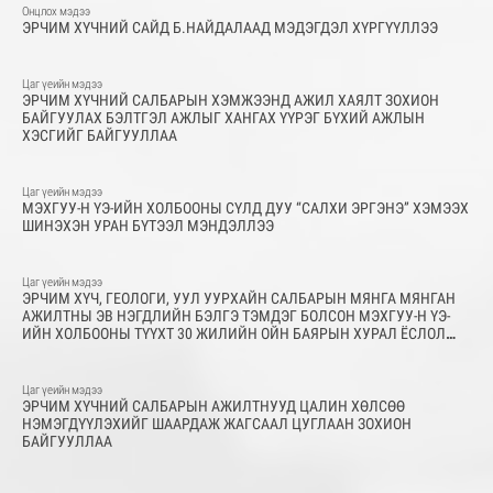
Онцлох мэдээ
ЭРЧИМ ХҮЧНИЙ САЙД Б.НАЙДАЛААД МЭДЭГДЭЛ ХҮРГҮҮЛЛЭЭ
Цаг үеийн мэдээ
ЭРЧИМ ХҮЧНИЙ САЛБАРЫН ХЭМЖЭЭНД АЖИЛ ХАЯЛТ ЗОХИОН
БАЙГУУЛАХ БЭЛТГЭЛ АЖЛЫГ ХАНГАХ ҮҮРЭГ БҮХИЙ АЖЛЫН
ХЭСГИЙГ БАЙГУУЛЛАА
Цаг үеийн мэдээ
МЭХГУУ-Н ҮЭ-ИЙН ХОЛБООНЫ СҮЛД ДУУ “САЛХИ ЭРГЭНЭ” ХЭМЭЭХ
ШИНЭХЭН УРАН БҮТЭЭЛ МЭНДЭЛЛЭЭ
Цаг үеийн мэдээ
ЭРЧИМ ХҮЧ, ГЕОЛОГИ, УУЛ УУРХАЙН САЛБАРЫН МЯНГА МЯНГАН
АЖИЛТНЫ ЭВ НЭГДЛИЙН БЭЛГЭ ТЭМДЭГ БОЛСОН МЭХГУУ-Н ҮЭ-
ИЙН ХОЛБООНЫ ТҮҮХТ 30 ЖИЛИЙН ОЙН БАЯРЫН ХУРАЛ ЁСЛОЛ
ТӨГӨЛДӨР БОЛЖ ӨНДӨРЛӨЛӨӨ
Цаг үеийн мэдээ
ЭРЧИМ ХҮЧНИЙ САЛБАРЫН АЖИЛТНУУД ЦАЛИН ХӨЛСӨӨ
НЭМЭГДҮҮЛЭХИЙГ ШААРДАЖ ЖАГСААЛ ЦУГЛААН ЗОХИОН
БАЙГУУЛЛАА