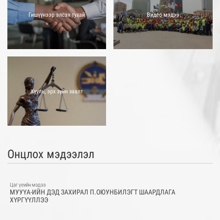
Гишүүнээр элсэх тухай
Видео мэдээ
Хууль, эрх зүйн заалт
Онцлох мэдээлэл
Цаг үеийн мэдээ
МУУҮА-ИЙН ДЭД ЗАХИРАЛ П.ОЮУНБИЛЭГТ ШААРДЛАГА
ХҮРГҮҮЛЛЭЭ