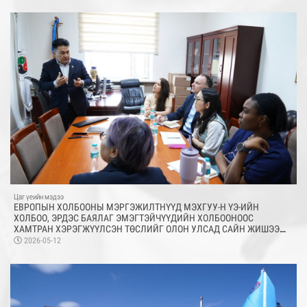
Цаг үеийн мэдээ
ЕВРОПЫН ХОЛБООНЫ МЭРГЭЖИЛТНҮҮД МЭХГУУ-Н ҮЭ-ИЙН
ХОЛБОО, ЭРДЭС БАЯЛАГ ЭМЭГТЭЙЧҮҮДИЙН ХОЛБООНООС
ХАМТРАН ХЭРЭГЖҮҮЛСЭН ТӨСЛИЙГ ОЛОН УЛСАД САЙН ЖИШЭЭ
БОЛОХУЙЦ ПРАКТИК ТӨСӨЛ БОЛСНЫГ ОНЦЛОВ
2026-05-12