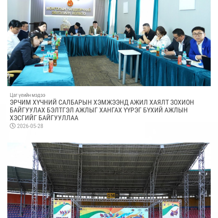
Цаг үеийн мэдээ
ЭРЧИМ ХҮЧНИЙ САЛБАРЫН ХЭМЖЭЭНД АЖИЛ ХАЯЛТ ЗОХИОН
БАЙГУУЛАХ БЭЛТГЭЛ АЖЛЫГ ХАНГАХ ҮҮРЭГ БҮХИЙ АЖЛЫН
ХЭСГИЙГ БАЙГУУЛЛАА
2026-05-28