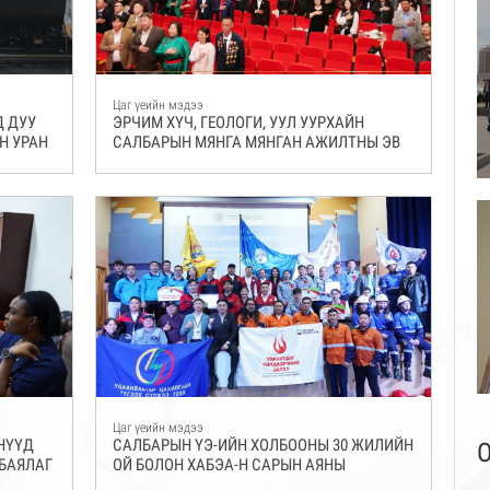
Цаг үеийн мэдээ
Д ДУУ
ЭРЧИМ ХҮЧ, ГЕОЛОГИ, УУЛ УУРХАЙН
Н УРАН
САЛБАРЫН МЯНГА МЯНГАН АЖИЛТНЫ ЭВ
НЭГДЛИЙН БЭЛГЭ ТЭМДЭГ БОЛСОН
МЭХГУУ-Н ҮЭ-ИЙН ХОЛБООНЫ ТҮҮХТ 30
ЖИЛИЙН ОЙН БАЯРЫН ХУРАЛ ЁСЛОЛ
ТӨГӨЛДӨР БОЛЖ ӨНДӨРЛӨЛӨӨ
Цаг үеийн мэдээ
НҮҮД
САЛБАРЫН ҮЭ-ИЙН ХОЛБООНЫ 30 ЖИЛИЙН
О
 БАЯЛАГ
ОЙ БОЛОН ХАБЭА-Н САРЫН АЯНЫ
ХҮРЭЭНД “ДЭВЖЭЭ” ТЭМЦЭЭНИЙГ