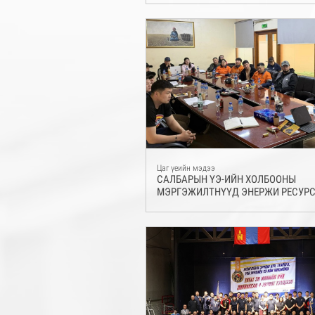
ХАМТРАН ХЭРЭГЖҮҮЛСЭН ТӨСЛИЙ
УЛСАД САЙН ЖИШЭЭ БОЛОХУЙЦ П
ТӨСӨЛ БОЛСНЫГ ОНЦЛОВ
Цаг үеийн мэдээ
САЛБАРЫН ҮЭ-ИЙН ХОЛБООНЫ
МЭРГЭЖИЛТНҮҮД ЭНЕРЖИ РЕСУРС
ОЧИЖ АЖИЛЛАВ