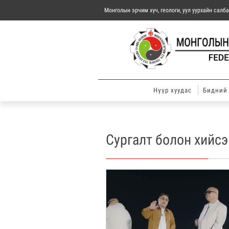
Монголын эрчим хүч, геологи, уул уурхайн сал
Нүүр хуудас
Бидний 
Сургалт болон хийс