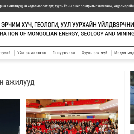
барын ажилтнуудын хөдөлмөрлөх эрх, хууль ёсны ашиг сонирхлыг хамгаалж, хөдөлмөрий
тухай
Үйл ажиллагаа
Гишүүнчлэл
Хууль эрх зүй
Мэдээ мэ
эн ажилууд