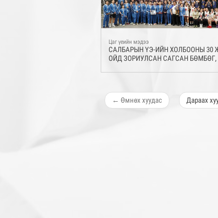
Цаг үеийн мэдээ
САЛБАРЫН ҮЭ-ИЙН ХОЛБООНЫ 30
ОЙД ЗОРИУЛСАН САГСАН БӨМБӨГ, 
СПОРТЫН ТЭМЦЭЭН БОЛЛОО
←
Өмнөх
хуудас
Дараах
ху