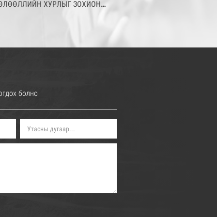
ӨЛӨӨЛЛИЙН ХУРЛЫГ ЗОХИОН
АЙГУУЛЛАА
огдох болно