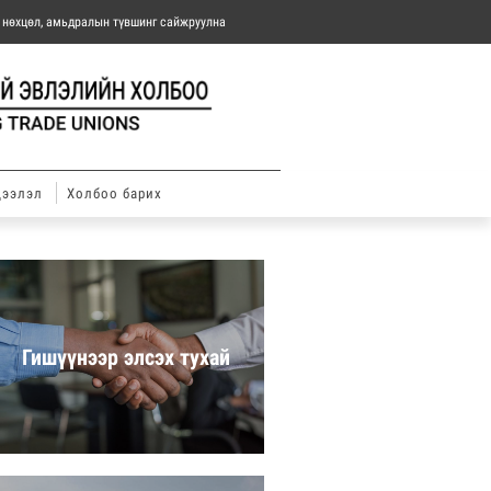
н нөхцөл, амьдралын түвшинг сайжруулна
дээлэл
Холбоо барих
Гишүүнээр элсэх тухай