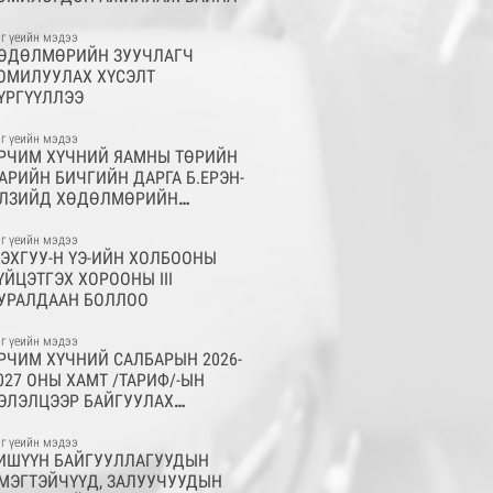
г үеийн мэдээ
ӨДӨЛМӨРИЙН ЗУУЧЛАГЧ
ОМИЛУУЛАХ ХҮСЭЛТ
ҮРГҮҮЛЛЭЭ
г үеийн мэдээ
РЧИМ ХҮЧНИЙ ЯАМНЫ ТӨРИЙН
АРИЙН БИЧГИЙН ДАРГА Б.ЕРЭН-
ЛЗИЙД ХӨДӨЛМӨРИЙН
ОНИРХЛЫН МАРГААН ҮҮСГЭХ
УХАЙ МЭДЭГДЭЛ ХҮРГҮҮЛЛЭЭ
г үеийн мэдээ
ЭХГУУ-Н ҮЭ-ИЙН ХОЛБООНЫ
ҮЙЦЭТГЭХ ХОРООНЫ III
УРАЛДААН БОЛЛОО
г үеийн мэдээ
РЧИМ ХҮЧНИЙ САЛБАРЫН 2026-
027 ОНЫ ХАМТ /ТАРИФ/-ЫН
ЭЛЭЛЦЭЭР БАЙГУУЛАХ
ЭЛЭЛЦЭЭ ЭХЭЛЛЭЭ
г үеийн мэдээ
ИШҮҮН БАЙГУУЛЛАГУУДЫН
МЭГТЭЙЧҮҮД, ЗАЛУУЧУУДЫН