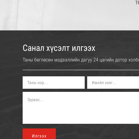
Т
Б
Санал хүсэлт илгээх
Таны бөглөсөн мэдээллийн дагуу 24 цагийн дотор холб
Илгээх