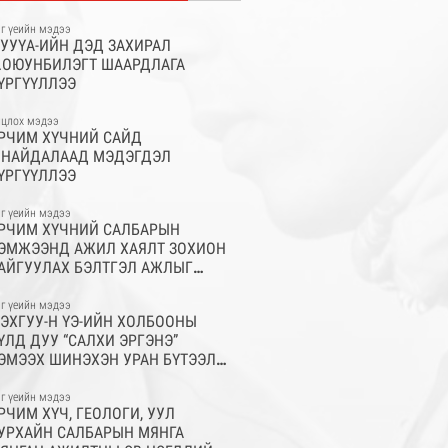
г үеийн мэдээ
УУҮА-ИЙН ДЭД ЗАХИРАЛ
.ОЮУНБИЛЭГТ ШААРДЛАГА
ҮРГҮҮЛЛЭЭ
цлох мэдээ
РЧИМ ХҮЧНИЙ САЙД
.НАЙДАЛААД МЭДЭГДЭЛ
ҮРГҮҮЛЛЭЭ
г үеийн мэдээ
РЧИМ ХҮЧНИЙ САЛБАРЫН
ЭМЖЭЭНД АЖИЛ ХАЯЛТ ЗОХИОН
АЙГУУЛАХ БЭЛТГЭЛ АЖЛЫГ
АНГАХ ҮҮРЭГ БҮХИЙ АЖЛЫН
ЭСГИЙГ БАЙГУУЛЛАА
г үеийн мэдээ
ЭХГУУ-Н ҮЭ-ИЙН ХОЛБООНЫ
ҮЛД ДУУ “САЛХИ ЭРГЭНЭ”
ЭМЭЭХ ШИНЭХЭН УРАН БҮТЭЭЛ
ЭНДЭЛЛЭЭ
г үеийн мэдээ
РЧИМ ХҮЧ, ГЕОЛОГИ, УУЛ
УРХАЙН САЛБАРЫН МЯНГА