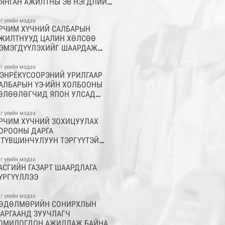
ЯНГАН АЖИЛТНЫ ЭВ НЭГДЛИЙН
ЭЛГЭ ТЭМДЭГ БОЛСОН МЭХГУУ-Н
Э-ИЙН ХОЛБООНЫ ТҮҮХТ 30
г үеийн мэдээ
РЧИМ ХҮЧНИЙ САЛБАРЫН
ИЛИЙН ОЙН БАЯРЫН ХУРАЛ
ЖИЛТНУУД ЦАЛИН ХӨЛСӨӨ
СЛОЛ ТӨГӨЛДӨР БОЛЖ
ЭМЭГДҮҮЛЭХИЙГ ШААРДАЖ
НДӨРЛӨЛӨӨ
АГСААЛ ЦУГЛААН ЗОХИОН
АЙГУУЛЛАА
г үеийн мэдээ
ЭНРЁКҮСООРЭНИЙ УРИЛГААР
АЛБАРЫН ҮЭ-ИЙН ХОЛБООНЫ
ӨЛӨӨЛӨГЧИД ЯПОН УЛСАД
ЖИЛЛААД ИРЛЭЭ
г үеийн мэдээ
РЧИМ ХҮЧНИЙ ЗОХИЦУУЛАХ
ОРООНЫ ДАРГА
.ТҮВШИНЧУЛУУН ТЭРГҮҮТЭЙ
ЛБАНЫ ХҮМҮҮСТЭЙ УУЛЗАЖ
АНАЛ СОЛИЛЦЛОО
г үеийн мэдээ
АСГИЙН ГАЗАРТ ШААРДЛАГА
ҮРГҮҮЛЛЭЭ
г үеийн мэдээ
ӨДӨЛМӨРИЙН СОНИРХЛЫН
АРГААНД ЗУУЧЛАГЧ
ОМИЛОГДОН АЖИЛЛАЖ БАЙНА