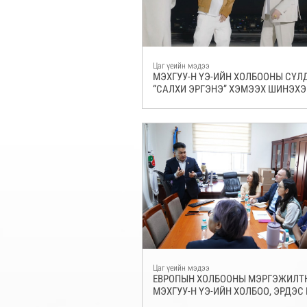
Цаг үеийн мэдээ
МЭХГУУ-Н ҮЭ-ИЙН ХОЛБООНЫ СҮЛ
“САЛХИ ЭРГЭНЭ” ХЭМЭЭХ ШИНЭХЭ
БҮТЭЭЛ МЭНДЭЛЛЭЭ
Цаг үеийн мэдээ
ЕВРОПЫН ХОЛБООНЫ МЭРГЭЖИЛТ
МЭХГУУ-Н ҮЭ-ИЙН ХОЛБОО, ЭРДЭС
ЭМЭГТЭЙЧҮҮДИЙН ХОЛБООНООС