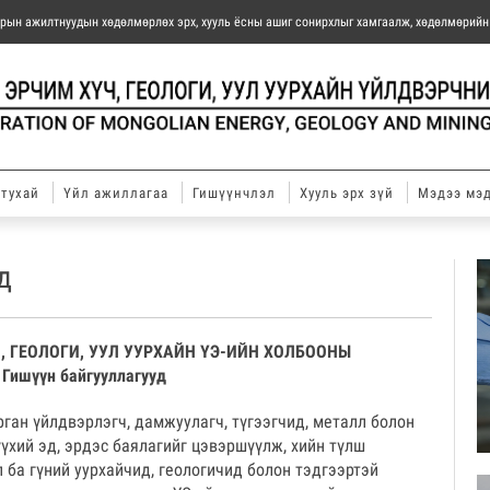
барын ажилтнуудын хөдөлмөрлөх эрх, хууль ёсны ашиг сонирхлыг хамгаалж, хөдөлмөрий
тухай
Үйл ажиллагаа
Гишүүнчлэл
Хууль эрх зүй
Мэдээ мэ
д
 ГЕОЛОГИ, УУЛ УУРХАЙН ҮЭ-ИЙН ХОЛБООНЫ
Гишүүн байгууллагууд
рган үйлдвэрлэгч, дамжуулагч, түгээгчид, металл болон
үхий эд, эрдэс баялагийг цэвэршүүлж, хийн түлш
 ба гүний уурхайчид, геологичид болон тэдгээртэй