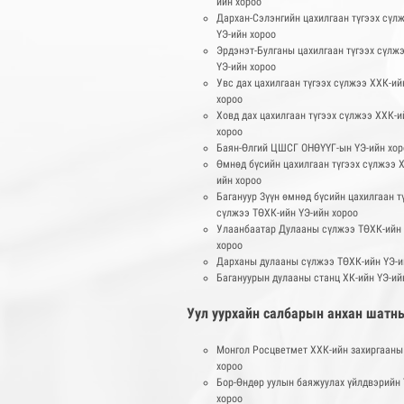
ийн хороо
Дархан-Сэлэнгийн цахилгаан түгээх сүл
ҮЭ-ийн хороо
Эрдэнэт-Булганы цахилгаан түгээх сүлж
ҮЭ-ийн хороо
Увс дах цахилгаан түгээх сүлжээ ХХК-ий
хороо
Ховд дах цахилгаан түгээх сүлжээ ХХК-и
хороо
Баян-Өлгий ЦШСГ ОНӨҮҮГ-ын ҮЭ-ийн хор
Өмнөд бүсийн цахилгаан түгээх сүлжээ Х
ийн хороо
Багануур Зүүн өмнөд бүсийн цахилгаан т
сүлжээ ТӨХК-ийн ҮЭ-ийн хороо
Улаанбаатар Дулааны сүлжээ ТӨХК-ийн 
хороо
Дарханы дулааны сүлжээ ТӨХК-ийн ҮЭ-и
Багануурын дулааны станц ХК-ийн ҮЭ-ий
Уул уурхайн салбарын анхан шатн
Монгол Росцветмет ХХК-ийн захиргааны
хороо
Бор-Өндөр уулын баяжуулах үйлдвэрийн 
хороо