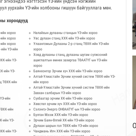
 эгнээндээ нэгтгэсэн ҮЭ-ийн үндсэн нэгжийн
, уул уурхайн ҮЭ-ийн холбооны гишүүн байгууллага мөн.
ны хороодууд
-ийн хороо
Налайхын дулааны станцын ҮЭ-ийн хороо
-ийн хороо
Увс дулаан станц ХХК-ийн ҮЭ-ийн хороо
-ийн хороо
Улаангомын Дулааны 2-р станц ТӨХК-ийн ҮЭ-ийн
-ийн ҮЭ-ийн
хороо
Ховд дулааны станц, дулааны шугам сүлжээний
ХК-ийн ҮЭ-
ашиглалтын өмнөх захиргаа ТӨААТҮГ-ын ҮЭ-ийн
хороо
К-ийн ҮЭ-
Баянхонгор Эрчим хүч ХХК-ийн ҮЭ-ийн хороо
Алтай-Улиастайн Эрчим хүчний систем ТӨХК-ийн ҮЭ-
ц ТӨХК-ийн
ийн хороо
Алтай-Улиастайн Эрчим хүчний систем ТӨХК-ийн
Завхан салбарын ҮЭ-ийн хороо
 ҮЭ-ийн
Сүхбаатар эрчим ХК-ийн ҮЭ-ийн хороо
Хөвсгөл эрчим хүч ХХК-ийн ҮЭ-ийн хороо
ТӨХК-ийн
Сэлэнгэ-Энерго ОНӨААТҮГ-ын ҮЭ-ийн хороо
Булган Мээж ХХК-ийн ҮЭ-ийн хороо
К-ийн ҮЭ-
Эрчим Баян-Өлгий ХК-ийн ҮЭ-ийн хороо
О
Дулаан шарын гол ТӨХК-ийн ҮЭ-ийн хороо
ӨХК-ийн ҮЭ-
Чандмань Илч ХХК-ийн ҮЭ-ийн хороо