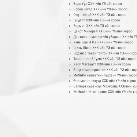
Бэрх-Уул ХХК-ийн ҮЭ-ийн хороо
Бороо Гоулд ХХК-ийн ҮЭ-ийн хороо
Оюу толгой ХХК-ийн ҮЭ-ийн хороо
Гацуурт ХХК-ийн ҮЭ-ийн хороо
Эрдмин ХХК-ийн ҮЭ-ийн хороо
Цайрт Минерал ХХК-ийн ҮЭ-ийн хороо
Дарханы төмөрлөгийн үйлдвэр ХК-ийн ҮЭ
Хунь шаа И Жан ХХК-ийн ҮЭ-ийн хороо
Шинь Шинь ХХК-ийн ҮЭ-ийн хороо
Эрдэнэс таван толгой ХК-ийн ҮЭ-ийн хор
Таван толгой түлш ХХК-ийн ҮЭ-ийн хороо
Хасу Мегаватт ХХК-ийн ҮЭ-ийн хороо
Болд төмөр ерөө гол ХХК-ийн ҮЭ-ийн хо
МоЭнКо хөшөөтийн уурхайн ҮЭ-ийн хоро
Өгөөмөр гавилууд ХХК-ийн ҮЭ-ийн хороо
Саппорт сервисес Монголиа ХХК-ийн ҮЭ
Жейкобс Инженеринг ХХК-ийн ҮЭ-ийн хо