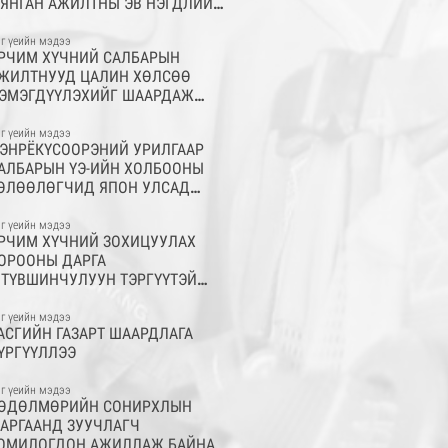
ЯНГАН АЖИЛТНЫ ЭВ НЭГДЛИЙН
ЭЛГЭ ТЭМДЭГ БОЛСОН МЭХГУУ-Н
Э-ИЙН ХОЛБООНЫ ТҮҮХТ 30
г үеийн мэдээ
РЧИМ ХҮЧНИЙ САЛБАРЫН
ИЛИЙН ОЙН БАЯРЫН ХУРАЛ
ЖИЛТНУУД ЦАЛИН ХӨЛСӨӨ
СЛОЛ ТӨГӨЛДӨР БОЛЖ
ЭМЭГДҮҮЛЭХИЙГ ШААРДАЖ
НДӨРЛӨЛӨӨ
АГСААЛ ЦУГЛААН ЗОХИОН
АЙГУУЛЛАА
г үеийн мэдээ
ЭНРЁКҮСООРЭНИЙ УРИЛГААР
АЛБАРЫН ҮЭ-ИЙН ХОЛБООНЫ
ӨЛӨӨЛӨГЧИД ЯПОН УЛСАД
ЖИЛЛААД ИРЛЭЭ
г үеийн мэдээ
РЧИМ ХҮЧНИЙ ЗОХИЦУУЛАХ
ОРООНЫ ДАРГА
.ТҮВШИНЧУЛУУН ТЭРГҮҮТЭЙ
ЛБАНЫ ХҮМҮҮСТЭЙ УУЛЗАЖ
АНАЛ СОЛИЛЦЛОО
г үеийн мэдээ
АСГИЙН ГАЗАРТ ШААРДЛАГА
ҮРГҮҮЛЛЭЭ
г үеийн мэдээ
ӨДӨЛМӨРИЙН СОНИРХЛЫН
АРГААНД ЗУУЧЛАГЧ
ОМИЛОГДОН АЖИЛЛАЖ БАЙНА