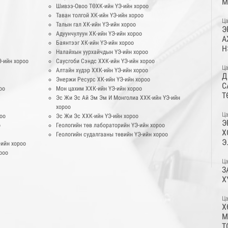
М
Шивээ-Овоо ТӨХК-ийн ҮЭ-ийн хороо
Б
Таван толгой ХК-ийн ҮЭ-ийн хороо
Ү
Ца
Талын гал ХК-ийн ҮЭ-ийн хороо
Э
Ж
Адуунчулуун ХК-ийн ҮЭ-ийн хороо
А
Ё
Баянтээг ХК-ийн ҮЭ-ийн хороо
Н
Ө
Налайхын уурхайчдын ҮЭ-ийн хороо
Ж
-ийн хороо
Саусгоби Сэндс ХХК-ийн ҮЭ-ийн хороо
Б
Ца
Алтайн хүдэр ХХК-ийн ҮЭ-ийн хороо
Д
Энержи Ресурс ХК-ийн ҮЭ-ийн хороо
С
оо
Мон цахим ХХК-ийн ҮЭ-ийн хороо
Т
Эс Жи Эс Ай Эм Эм И Монголиа ХХК-ийн ҮЭ-ийн
А
хороо
Ца
роо
Эс Жи Эс ХХК-ийн ҮЭ-ийн хороо
Э
о
Геологийн төв лабораторийн ҮЭ-ийн хороо
Х
Геологийн судалгааны төвийн ҮЭ-ийн хороо
Э
-ийн хороо
А
роо
С
Ца
З
Х
Ца
Х
М
Т