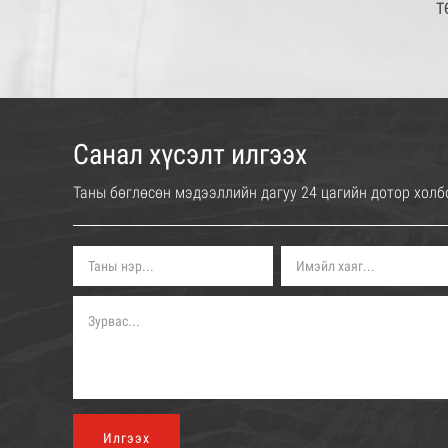
Т
Б
Санал хүсэлт илгээх
Таны бөглөсөн мэдээллийн дагуу 24 цагийн дотор холб
Илгээх