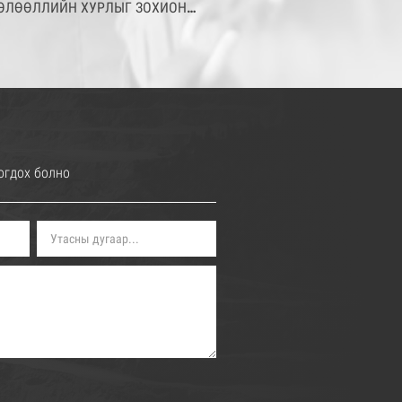
ӨЛӨӨЛЛИЙН ХУРЛЫГ ЗОХИОН
АЙГУУЛЛАА
огдох болно