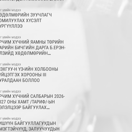
г үеийн мэдээ
ӨДӨЛМӨРИЙН ЗУУЧЛАГЧ
ОМИЛУУЛАХ ХҮСЭЛТ
ҮРГҮҮЛЛЭЭ
г үеийн мэдээ
РЧИМ ХҮЧНИЙ ЯАМНЫ ТӨРИЙН
АРИЙН БИЧГИЙН ДАРГА Б.ЕРЭН-
ЛЗИЙД ХӨДӨЛМӨРИЙН
ОНИРХЛЫН МАРГААН ҮҮСГЭХ
УХАЙ МЭДЭГДЭЛ ХҮРГҮҮЛЛЭЭ
г үеийн мэдээ
ЭХГУУ-Н ҮЭ-ИЙН ХОЛБООНЫ
ҮЙЦЭТГЭХ ХОРООНЫ III
УРАЛДААН БОЛЛОО
г үеийн мэдээ
РЧИМ ХҮЧНИЙ САЛБАРЫН 2026-
027 ОНЫ ХАМТ /ТАРИФ/-ЫН
ЭЛЭЛЦЭЭР БАЙГУУЛАХ
ЭЛЭЛЦЭЭ ЭХЭЛЛЭЭ
г үеийн мэдээ
ИШҮҮН БАЙГУУЛЛАГУУДЫН
МЭГТЭЙЧҮҮД, ЗАЛУУЧУУДЫН