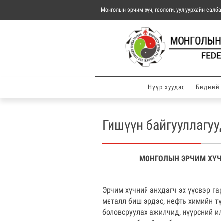
Монголын эрчим хүч, геологи, уул уурхайн сал
Нүүр хуудас
Бидний 
Гишүүн байгууллагуу
МОНГОЛЫН ЭРЧИМ ХҮЧ,
Эрчим хүчний анхдагч эх үүсвэр га
металл биш эрдэс, нефть химийн тү
боловсруулах ажилчид, нүүрсний ил