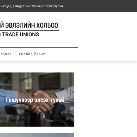
н нөхцөл, амьдралын түвшинг сайжруулна
дээлэл
Холбоо барих
Гишүүнээр элсэх тухай