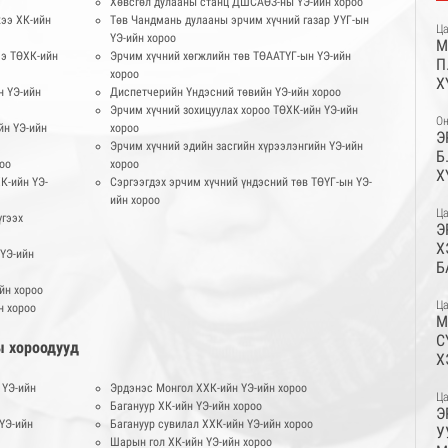
Хөвсгөл дулааны станц ДШСАӨЗ-ны ҮЭ-ийн хороо
жээ ХК-ийн
Төв Чандмань дулааны эрчим хүчний газар УҮГ-ын
Ца
ҮЭ-ийн хороо
М
ээ ТӨХК-ийн
Эрчим хүчний хөгжлийн төв ТӨААТҮГ-ын ҮЭ-ийн
П
хороо
Х
н ҮЭ-ийн
Диспетчерийн Үндэсний төвийн ҮЭ-ийн хороо
Эрчим хүчний зохицуулах хороо ТӨХК-ийн ҮЭ-ийн
Он
йн ҮЭ-ийн
хороо
Э
Эрчим хүчний эдийн засгийн хүрээлэнгийн ҮЭ-ийн
Б
оо
хороо
Х
К-ийн ҮЭ-
Сэргээгдэх эрчим хүчний үндэсний төв ТӨҮГ-ын ҮЭ-
ийн хороо
Ца
үгээх
Э
Х
ҮЭ-ийн
Б
Х
йн хороо
Х
Ца
н хороо
М
С
ы хороодууд
Х
М
 ҮЭ-ийн
Эрдэнэс Монгол ХХК-ийн ҮЭ-ийн хороо
Ца
Багануур ХК-ийн ҮЭ-ийн хороо
Э
ҮЭ-ийн
Багануур сувилал ХХК-ийн ҮЭ-ийн хороо
У
Шарын гол ХК-ийн ҮЭ-ийн хороо