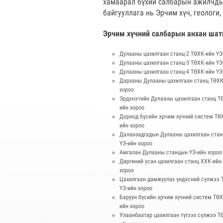
хамаарал бүхий салбарын ажилчдыг
байгууллага нь Эрчим хүч, геологи
Эрчим хүчний салбарын анхан шат
Дулааны цахилгаан станц-2 ТӨХК-ийн ҮЭ
Дулааны цахилгаан станц-3 ТӨХК-ийн ҮЭ
Дулааны цахилгаан станц-4 ТӨХК-ийн ҮЭ
Дарханы Дулааны цахилгаан станц ТӨХК
хороо
Эрдэнэтийн Дулааны цахилгаан станц ТӨ
ийн хороо
Дорнод бүсийн эрчим хүчний систем ТӨХ
ийн хороо
Даланзадгадын Дулааны цахилгаан стан
ҮЭ-ийн хороо
Амгалан Дулааны станцын ҮЭ-ийн хороо
Дөргөний усан цахилгаан станц ХХК-ийн
хороо
Цахилгаан дамжуулах үндэсний сүлжээ 
ҮЭ-ийн хороо
Баруун бүсийн эрчим хүчний систем ТӨХ
ийн хороо
Улаанбаатар цахилгаан түгээх сүлжээ Т