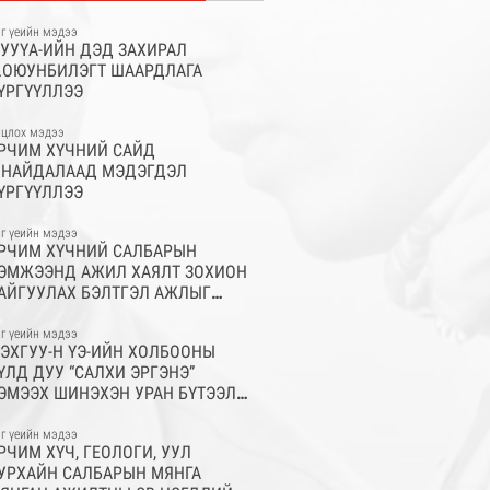
г үеийн мэдээ
УУҮА-ИЙН ДЭД ЗАХИРАЛ
.ОЮУНБИЛЭГТ ШААРДЛАГА
ҮРГҮҮЛЛЭЭ
цлох мэдээ
РЧИМ ХҮЧНИЙ САЙД
.НАЙДАЛААД МЭДЭГДЭЛ
ҮРГҮҮЛЛЭЭ
г үеийн мэдээ
РЧИМ ХҮЧНИЙ САЛБАРЫН
ЭМЖЭЭНД АЖИЛ ХАЯЛТ ЗОХИОН
АЙГУУЛАХ БЭЛТГЭЛ АЖЛЫГ
АНГАХ ҮҮРЭГ БҮХИЙ АЖЛЫН
ЭСГИЙГ БАЙГУУЛЛАА
г үеийн мэдээ
ЭХГУУ-Н ҮЭ-ИЙН ХОЛБООНЫ
ҮЛД ДУУ “САЛХИ ЭРГЭНЭ”
ЭМЭЭХ ШИНЭХЭН УРАН БҮТЭЭЛ
ЭНДЭЛЛЭЭ
г үеийн мэдээ
РЧИМ ХҮЧ, ГЕОЛОГИ, УУЛ
УРХАЙН САЛБАРЫН МЯНГА